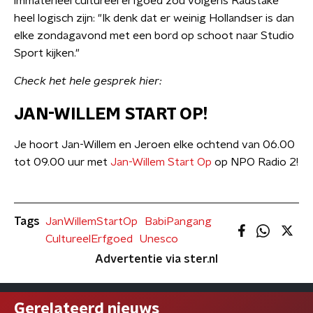
immaterieel cultureel erfgoed zou volgens Radstake
heel logisch zijn: "Ik denk dat er weinig Hollandser is dan
elke zondagavond met een bord op schoot naar Studio
Sport kijken."
Check het hele gesprek hier:
JAN-WILLEM START OP!
Je hoort Jan-Willem en Jeroen elke ochtend van 06.00
tot 09.00 uur met
Jan-Willem Start Op
op NPO Radio 2!
Tags
JanWillemStartOp
BabiPangang
CultureelErfgoed
Unesco
Advertentie via ster.nl
Gerelateerd nieuws