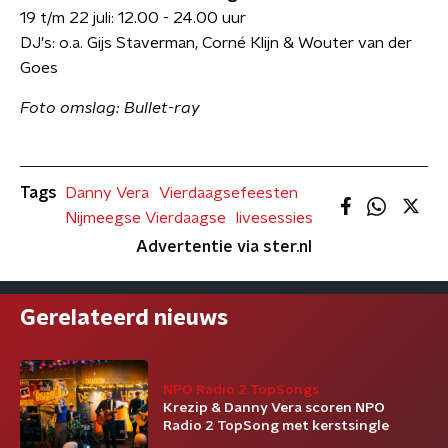
19 t/m 22 juli: 12.00 - 24.00 uur
DJ's: o.a. Gijs Staverman, Corné Klijn & Wouter van der
Goes
Foto omslag: Bullet-ray
Tags
Danny Vera
Vierdaagsefeesten
Nijmeegse Vierdaagse
livesessies
Advertentie via ster.nl
Gerelateerd nieuws
NPO Radio 2 TopSongs
Krezip & Danny Vera scoren NPO
Radio 2 TopSong met kerstsingle