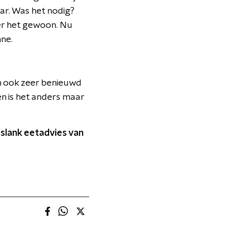
aar. Was het nodig?
eer het gewoon. Nu
nne.
an ook zeer benieuwd
en is het anders maar
slank eetadvies van