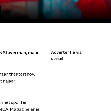
Advertentie via
ijs Staverman, maar
ster.nl
r haar theatershow
t najaar.
an het sporten
 LINDA-Magazine en je