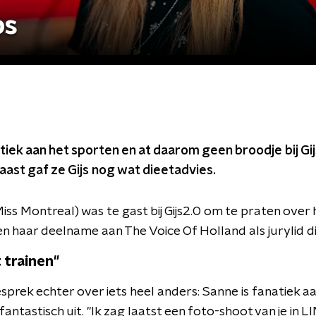
ps
tiek aan het sporten en at daarom geen broodje bij G
ast gaf ze Gijs nog wat dieetadvies.
iss Montreal) was te gast bij Gijs2.0 om te praten ove
en haar deelname aan The Voice Of Holland als jurylid di
 trainen"
prek echter over iets heel anders: Sanne is fanatiek a
 fantastisch uit. "Ik zag laatst een foto-shoot van je in