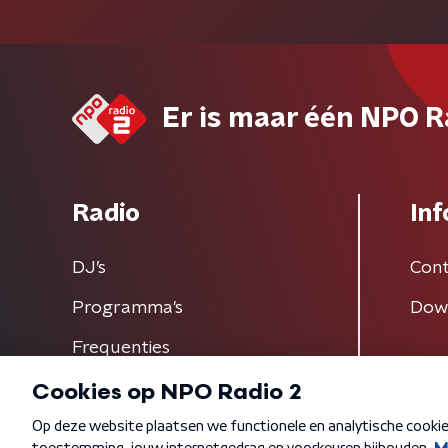
Er is maar één NPO R
Radio
Inf
DJ’s
Cont
Programma's
Dow
Frequenties