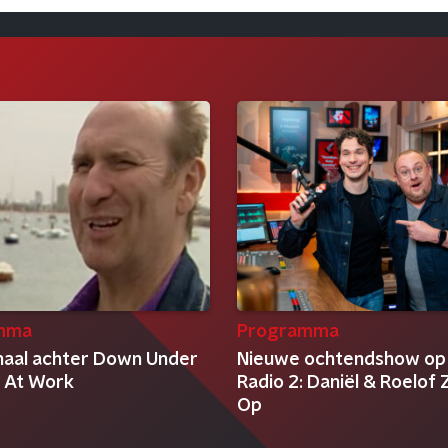
mma
Programma
haal achter Down Under
Nieuwe ochtendshow op
 At Work
Radio 2: Daniël & Roelof Z
Op