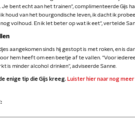
. Je bent echt aan het trainen", complimenteerde Gijs h
n ik houd van het bourgondische leven, ik dacht ik prob
k nog volhoud. En ik let beter op wat ik eet", vertelde Sa
llen
ndjes aangekomen sinds hij gestopt is met roken, en is d
oor hem heeft om een beetje af te vallen. "Voor iedere
rkt is minder alcohol drinken", adviseerde Sanne.
de enige tip die Gijs kreeg.
Luister hier naar nog meer
: