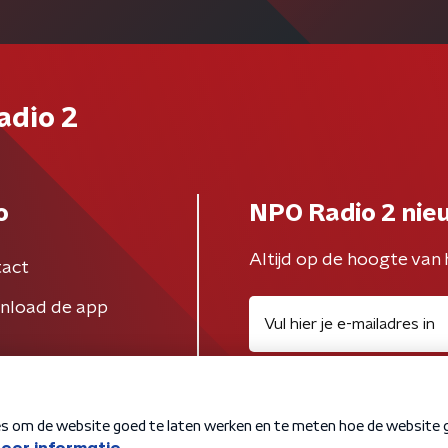
adio 2
o
NPO Radio 2 nie
Altijd op de hoogte van 
act
nload de app