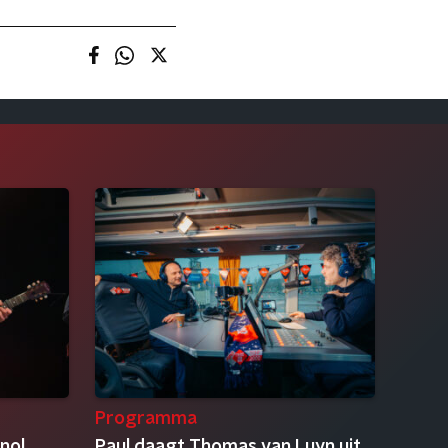
Programma
nol
Paul daagt Thomas van Luyn uit