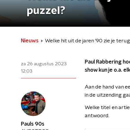
puzzel?
Nieuws
Welke hit uit de jaren '90 zie je teru
Paul Rabbering hoo
za 26 augustus 2023
show kun je o.a. 
12:03
Aan de hand van een
in de uitzending ga
Welke titel en arti
antwoord.
Pauls 90s