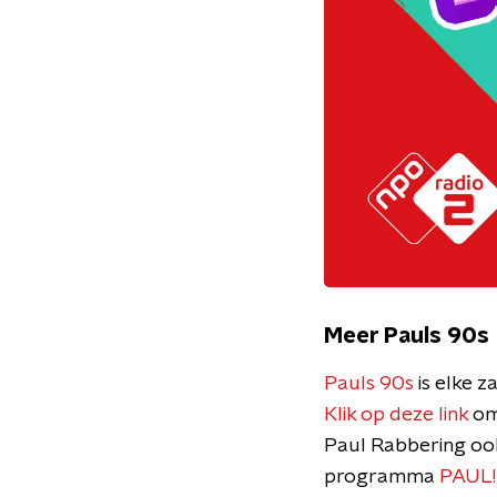
Meer Pauls 90s
Pauls 90s
is elke 
Klik op deze link
om 
Paul Rabbering ook
programma
PAUL!