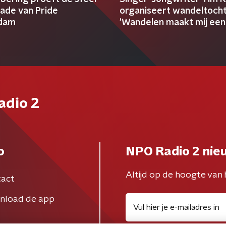
kade van Pride
organiseert wandeltocht
dam
'Wandelen maakt mij een
gelukkiger mens'
adio 2
o
NPO Radio 2 nie
Altijd op de hoogte van 
act
nload de app