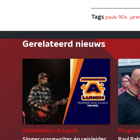
Tags
pauls 90s
jare
Gerelateerd nieuws
Annemiekes A-Lunch
Progra
Singer-songwriter én reisleider
Paul Ra