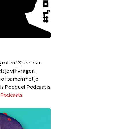
rgroten? Speel dan
je vijf vragen,
n of samen met je
uls Popduel Podcast is
 Podcasts
.