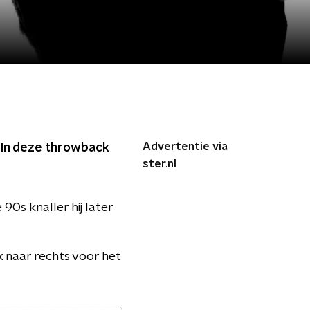
Advertentie via
. In deze throwback
ster.nl
90s knaller hij later
k naar rechts voor het