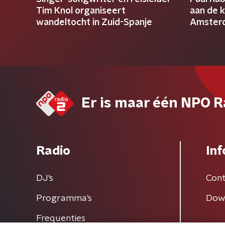
Tim Knol organiseert
aan de 
wandeltocht in Zuid-Spanje
Amster
Er is maar één NPO R
Radio
Inf
DJ’s
Cont
Programma's
Dow
Frequenties