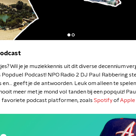
Podcast
jes? Wil je je muziekkennis uit dit diverse decennium ve
Popduel Podcast! NPO Radio 2 DJ Paul Rabbering stelt 
es en… geeft je de antwoorden. Leuk om alleen te spele
 nooit meer met je mond vol tanden bij een popquiz! Pa
je favoriete podcast platformen, zoals
Spotify
of
Apple