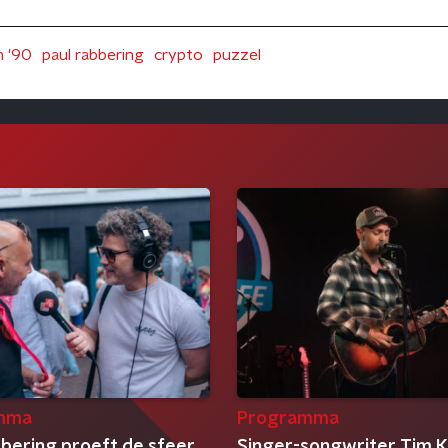
n '90
paul rabbering
crypto
puzzel
mma
Programma
bbering proeft de sfeer
Singer-songwriter Tim K