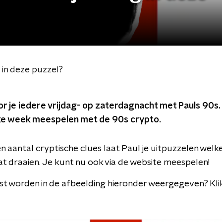
g in deze puzzel?
r je iedere vrijdag- op zaterdagnacht met Pauls 90s
elke week meespelen met de 90s crypto.
 aantal cryptische clues laat Paul je uitpuzzelen welke 
at draaien. Je kunt nu ook via de website meespelen!
est worden in de afbeelding hieronder weergegeven? Kli