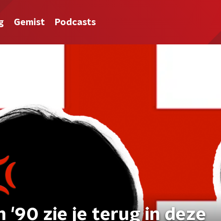
g
Gemist
Podcasts
n '90 zie je terug in deze