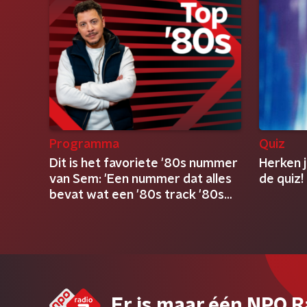
Programma
Quiz
Dit is het favoriete '80s nummer
Herken j
van Sem: 'Een nummer dat alles
de quiz!
bevat wat een '80s track '80s
maakt'
Er is maar één NPO R