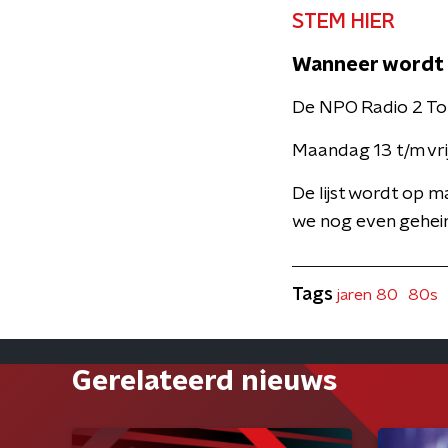
STEM HIER
Wanneer wordt 
De NPO Radio 2 To
Maandag 13 t/m vri
De lijst wordt op 
we nog even geheim
Tags
jaren 80
80s
Gerelateerd nieuws