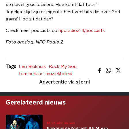
de duivel geassocieerd. Hoe komt dat toch?
Tegelijkertijd zijn er eigenlijk best veel hits die over God
gaan? Hoe zit dat dan?
Check meer podcasts op
nporadio2.nl/podcasts
Foto omslag: NPO Radio 2
Tags
Leo Blokhuis
Rock My Soul
tom herlaar
muziekbeleid
Advertentie via ster.nl
Gerelateerd nieuws
Muzieknieuws
Blokhuis de Podcast: R.E.M. van