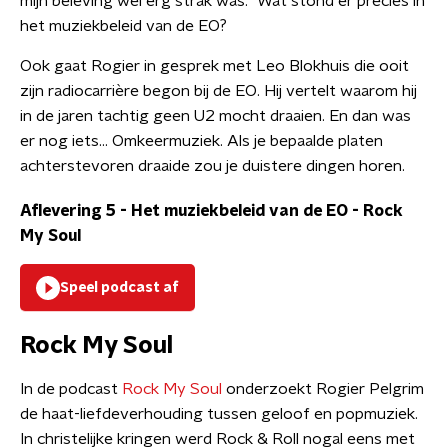
mijn beleving wel erg strak was." Wat stond er precies in
het muziekbeleid van de EO?
Ook gaat Rogier in gesprek met Leo Blokhuis die ooit
zijn radiocarrière begon bij de EO. Hij vertelt waarom hij
in de jaren tachtig geen U2 mocht draaien. En dan was
er nog iets... Omkeermuziek. Als je bepaalde platen
achterstevoren draaide zou je duistere dingen horen.
Aflevering 5 - Het muziekbeleid van de EO
-
Rock
My Soul
Speel podcast af
Rock My Soul
In de podcast
Rock My Soul
onderzoekt Rogier Pelgrim
de haat-liefdeverhouding tussen geloof en popmuziek.
In christelijke kringen werd Rock & Roll nogal eens met