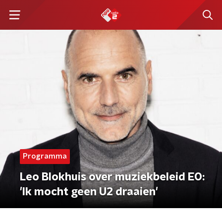
Programma
Leo Blokhuis over muziekbeleid EO:
'Ik mocht geen U2 draaien'