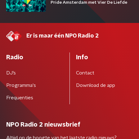
Pride Amsterdam met Vier De Liefde
Er is maar één NPO Radio 2
Radio
Info
DJ’s
Contact
Programma's
Download de app
Frequenties
NPO Radio 2 nieuwsbrief
Altijd op de hoogte van het laatste radio nieuws?