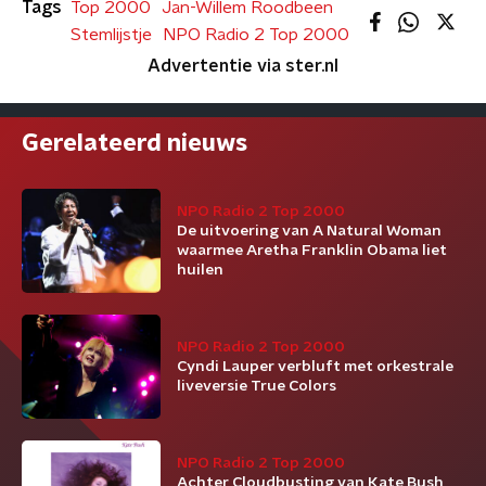
Tags
Top 2000
Jan-Willem Roodbeen
Stemlijstje
NPO Radio 2 Top 2000
Advertentie via ster.nl
Gerelateerd nieuws
NPO Radio 2 Top 2000
De uitvoering van A Natural Woman
waarmee Aretha Franklin Obama liet
huilen
NPO Radio 2 Top 2000
Cyndi Lauper verbluft met orkestrale
liveversie True Colors
NPO Radio 2 Top 2000
Achter Cloudbusting van Kate Bush