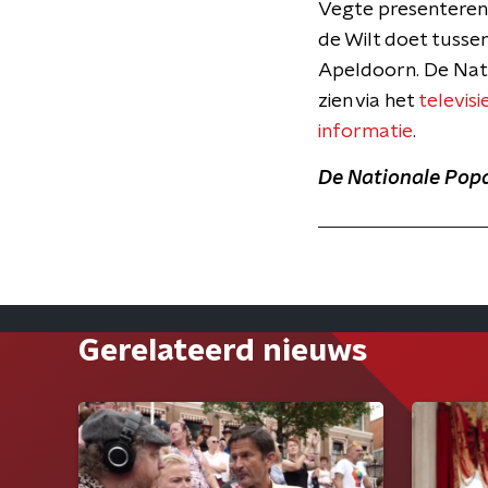
Vegte presenteren 
de Wilt doet tussen
Apeldoorn. De Nati
zien via het
televis
informatie
.
De Nationale Popqu
Gerelateerd nieuws