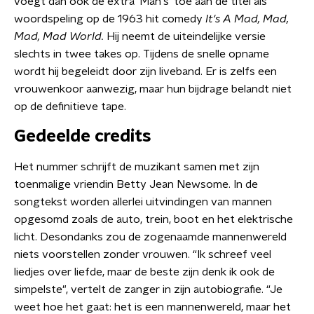
voegt dan ook de extra 'Man's' toe aan de titel als
woordspeling op de 1963 hit comedy
It's A Mad, Mad,
Mad, Mad World.
Hij neemt de uiteindelijke versie
slechts in twee takes op. Tijdens de snelle opname
wordt hij begeleidt door zijn liveband. Er is zelfs een
vrouwenkoor aanwezig, maar hun bijdrage belandt niet
op de definitieve tape.
Gedeelde credits
Het nummer schrijft de muzikant samen met zijn
toenmalige vriendin Betty Jean Newsome. In de
songtekst worden allerlei uitvindingen van mannen
opgesomd zoals de auto, trein, boot en het elektrische
licht. Desondanks zou de zogenaamde mannenwereld
niets voorstellen zonder vrouwen. “Ik schreef veel
liedjes over liefde, maar de beste zijn denk ik ook de
simpelste", vertelt de zanger in zijn autobiografie. “Je
weet hoe het gaat: het is een mannenwereld, maar het