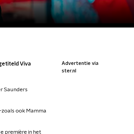
Advertentie via
etiteld Viva
ster.nl
er Saunders
ie -zoals ook Mamma
e première in het