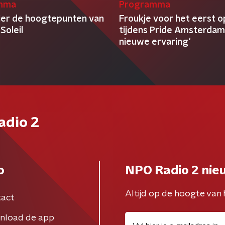
mma
Programma
ier de hoogtepunten van
Froukje voor het eerst o
Soleil
tijdens Pride Amsterdam:
nieuwe ervaring'
adio 2
o
NPO Radio 2 nie
Altijd op de hoogte van 
act
nload de app