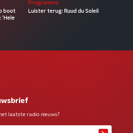
Programma
p boot
Luister terug: Ruud du Soleil
 'Hele
uwsbrief
het laatste radio nieuws?