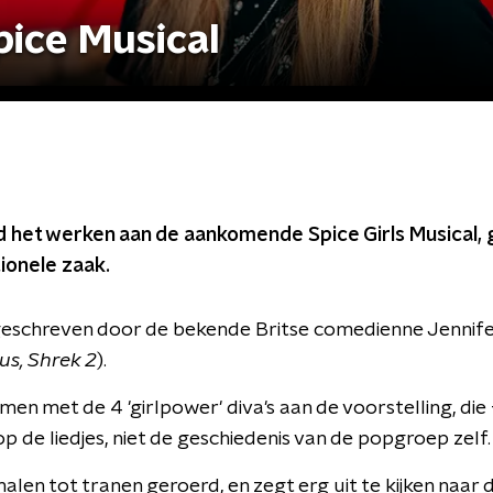
pice Musical
het werken aan de aankomende Spice Girls Musical, g
ionele zaak.
geschreven door de bekende Britse comedienne Jennif
us, Shrek 2
).
en met de 4 'girlpower' diva's aan de voorstelling, d
op de liedjes, niet de geschiedenis van de popgroep zelf.
n tot tranen geroerd, en zegt erg uit te kijken naar d