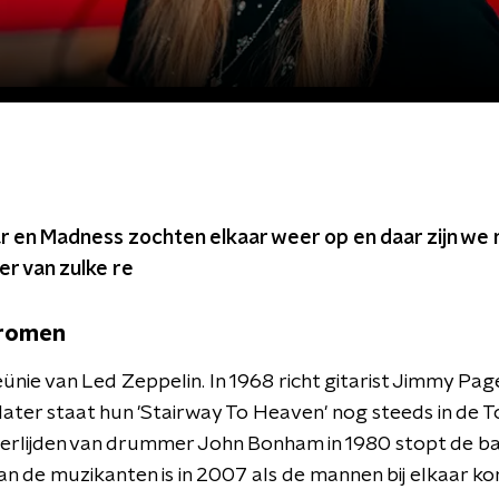
 en Madness zochten elkaar weer op en daar zijn we 
r van zulke re
dromen
eünie van Led Zeppelin. In 1968 richt gitarist Jimmy P
 later staat hun 'Stairway To Heaven' nog steeds in de 
erlijden van drummer John Bonham in 1980 stopt de b
an de muzikanten is in 2007 als de mannen bij elkaar k