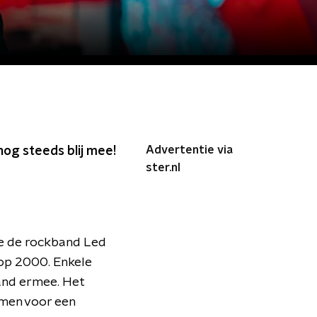
Advertentie via
nog steeds blij mee!
ster.nl
age de rockband Led
Top 2000. Enkele
and ermee. Het
omen voor een