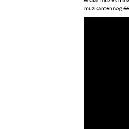
elkaar muziek maken
muzikanten nog éé