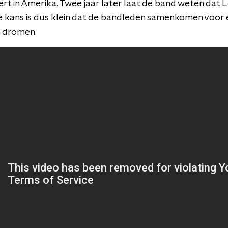
rt in Amerika. Twee jaar later laat de band weten dat 
e kans is dus klein dat de bandleden samenkomen voor 
 dromen.