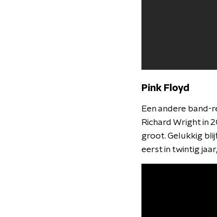
Pink Floyd
Een andere band-reü
Richard Wright in 
groot. Gelukkig bl
eerst in twintig jaa