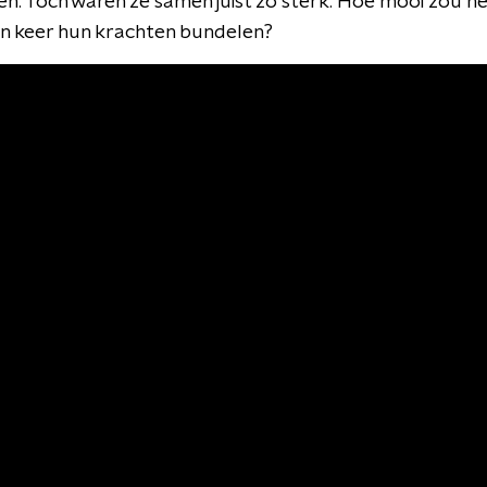
. Toch waren ze samen juist zo sterk. Hoe mooi zou het
n keer hun krachten bundelen?