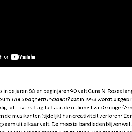
 in de jaren 80 en begin jaren 90 valt Guns N' Roses lan
album
The Spaghetti Incident?
dat in 1993 wordt uitgebr
edig uit covers. Lag het aan de opkomst van Grunge (A
 de muzikanten (tijdelijk) hun creativiteit verloren? Een f
zaam uit elkaar valt. De meeste bandleden blijven wel 