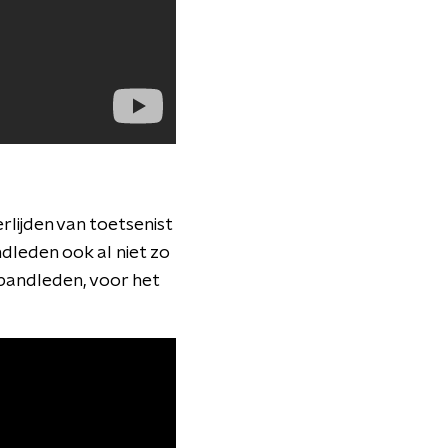
rlijden van toetsenist
dleden ook al niet zo
bandleden, voor het