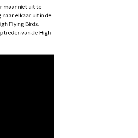
r maar niet uit te
aar elkaar uit in de
gh Flying Birds.
optreden van de High