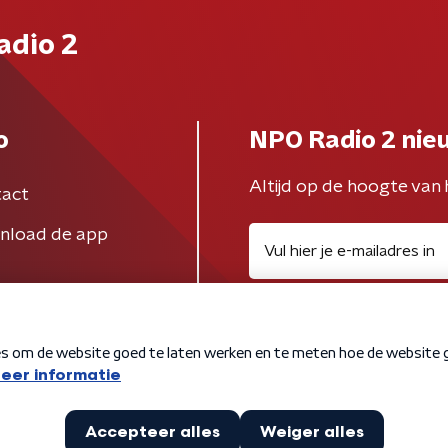
adio 2
o
NPO Radio 2 nie
Altijd op de hoogte van 
act
nload de app