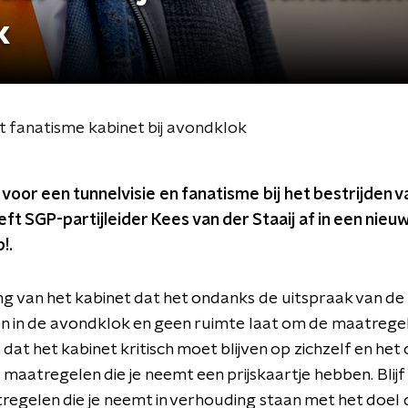
k
lt fanatisme kabinet bij avondklok
or een tunnelvisie en fanatisme bij het bestrijden va
t SGP-partijleider Kees van der Staaij af in een nieu
!.
ing van het kabinet dat het ondanks de uitspraak van de
rden in de avondklok en geen ruimte laat om de maatreg
t dat het kabinet kritisch moet blijven op zichzelf en het
e maatregelen die je neemt een prijskaartje hebben. Blijf
regelen die je neemt in verhouding staan met het doel d