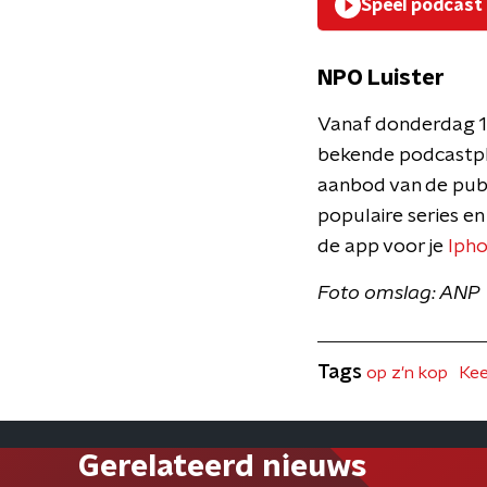
Speel podcast
NPO Luister
Vanaf donderdag 14
bekende podcastpla
aanbod van de publi
populaire series en
de app voor je
Iph
Foto omslag: ANP
Tags
op z'n kop
Kee
Gerelateerd nieuws