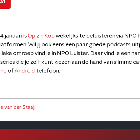
 af
 januari is
Op z'n Kop
wekelijks te beluisteren via NPO 
tformen. Wil jij ook eens een paar goede podcasts ui
eke omroep vind je in NPO Luister. Daar vind je een ha
 series die je zelf kunt kiezen aan de hand van slimme 
one
of
Android
telefoon.
s van der Staaij