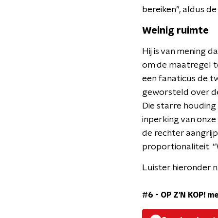
bereiken”, aldus 
Weinig ruimte
Hij is van mening d
om de maatregel te
een fanaticus de tw
geworsteld over de
Die starre houding 
inperking van onze 
de rechter aangrij
proportionaliteit. 
Luister hieronder n
#6 - OP Z'N KOP! me