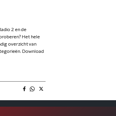
Radio 2 en de
tproberen? Het hele
ndig overzicht van
categorieën. Download