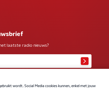
uwsbrief
het laatste radio nieuws?
Cookiebeleid