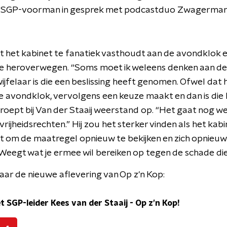
de SGP-voorman in gesprek met podcastduo Zwagerman
at het kabinet te fanatiek vasthoudt aan de avondklok e
 heroverwegen. “Soms moet ik weleens denken aan de t
ijfelaar is die een beslissing heeft genomen. Ofwel dat 
 avondklok, vervolgens een keuze maakt en dan is die k
roept bij Van der Staaij weerstand op. “Het gaat nog w
vrijheidsrechten.” Hij zou het sterker vinden als het kab
pt om de maatregel opnieuw te bekijken en zich opnieuw
“Weegt wat je ermee wil bereiken op tegen de schade di
aar de nieuwe aflevering van Op z'n Kop:
t SGP-leider Kees van der Staaij
-
Op z’n Kop!