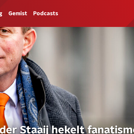
g
Gemist
Podcasts
der Staaij hekelt fanatism