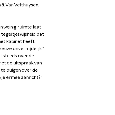
 & Van Velthuysen.
n weinig ruimte laat
egeltjeswijsheid dat
het kabinet heeft
euze onvermijdelijk.”
el steeds over de
inet de uitspraak van
 te buigen over de
e je ermee aanricht?”