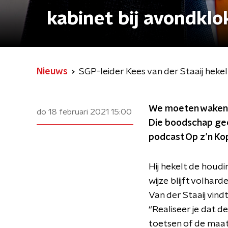
kabinet bij avondklo
Nieuws
SGP-leider Kees van der Staaij heke
We moeten waken vo
do 18 februari 2021
15:00
Die boodschap geef
podcast Op z’n Kop
Hij hekelt de houd
wijze blijft volha
Van der Staaij vind
“Realiseer je dat d
toetsen of de maat