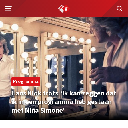
Programma
Hans Klok trots: 'Ik kan zeggen dat
ik in een programma heb gestaan
met Nina Simone'