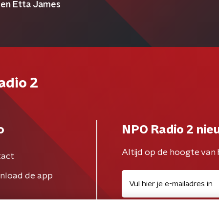
 en Etta James
adio 2
o
NPO Radio 2 nie
Altijd op de hoogte van 
act
nload de app