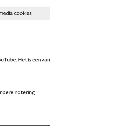
media cookies.
uTube. Het is een van
andere notering