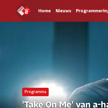
Home
Nieuws
Programmerin
Programma
'Take On Me' van a-h