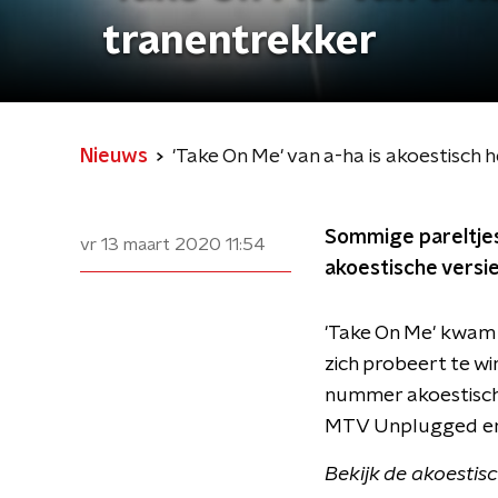
tranentrekker
Nieuws
'Take On Me' van a-ha is akoestisch
Sommige pareltjes
vr 13 maart 2020
11:54
akoestische versie
'Take On Me' kwam u
zich probeert te w
nummer akoestisch 
MTV Unplugged en d
Bekijk de akoestis