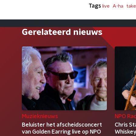
Tags
live
A-ha
tak
Gerelateerd nieuws
Muzieknieuws
NPO Rad
Beluister het afscheidsconcert
Chris S
van Golden Earring live op NPO
Whiskey 