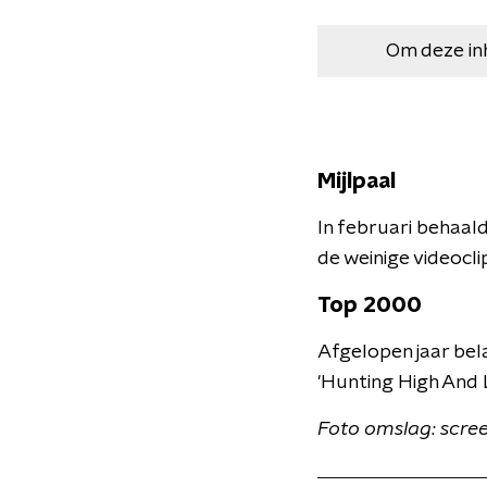
Om deze in
Mijlpaal
In februari behaal
de weinige videocli
Top 2000
Afgelopen jaar bel
'Hunting High And 
Foto omslag: scre