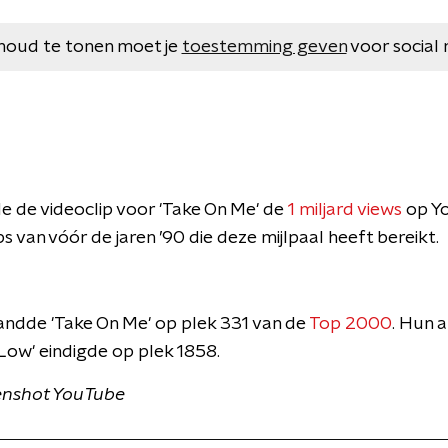
houd te tonen moet je
toestemming geven
voor social 
de de videoclip voor 'Take On Me' de
1 miljard views
op Yo
ps van vóór de jaren ’90 die deze mijlpaal heeft bereikt.
andde 'Take On Me' op plek 331 van de
Top 2000
. Hun 
Low' eindigde op plek 1858.
enshot YouTube