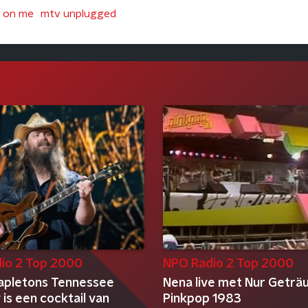
e on me
mtv unplugged
io 2 Top 2000
NPO Radio 2 Top 2000
tapletons Tennessee
Nena live met Nur Geträ
is een cocktail van
Pinkpop 1983