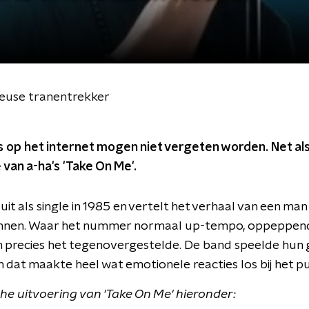
 heuse tranentrekker
 op het internet mogen niet vergeten worden. Net al
 van a-ha's 'Take On Me'.
it als single in 1985 en vertelt het verhaal van een ma
innen. Waar het nummer normaal up-tempo, oppeppend en 
precies het tegenovergestelde. De band speelde hun gro
at maakte heel wat emotionele reacties los bij het pu
che uitvoering van 'Take On Me' hieronder: