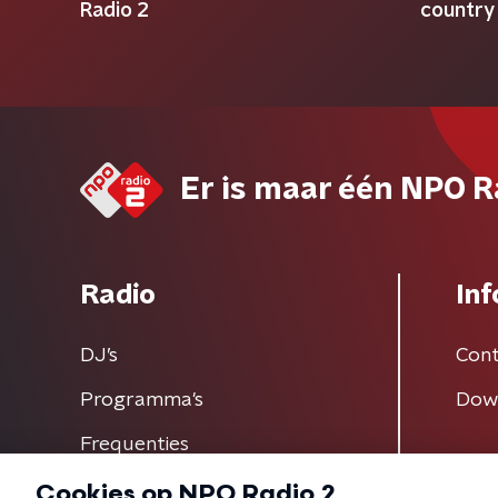
Radio 2
country
Er is maar één NPO R
Radio
Inf
DJ’s
Cont
Programma's
Dow
Frequenties