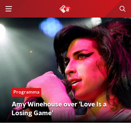
Programma
Amy Winehouse over 'Love Is a
Losing Game'