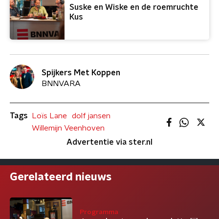
Suske en Wiske en de roemruchte
Kus
Spijkers Met Koppen
BNNVARA
Tags
Loïs Lane
dolf jansen
Willemijn Veenhoven
Advertentie via ster.nl
Gerelateerd nieuws
Programma