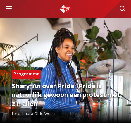
Programma
Shary-An over Pride: 'Pride is
natuurlijk gewoon een protest met
z’n allen'
foto:
Laura Olde Wolsink