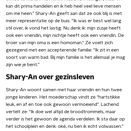
kan dit prima handelen en ik heb heel veel lieve mensen
om me heen.” Shary-An geeft aan dat ze ook blij is met
meer representatie op de buis. "Ik was er best wel lang
stil over, ik vond het lastig. Nu denk ik: mijn zusje heeft
ook een vriendin, mijn nichtje heeft ook een vriendin. De
broer van mijn oma is een homoman." Ze voelt zich
gezegend met een accepterende familie: “Ik zit in een
soort van warm bad. Bij mijn familie is het allemaal: je mag
zijn wie je bent.”
Shary-An over gezinsleven
Shary-An woont samen met haar vriendin en hun twee
jonge kinderen. Het moederschap vindt ze “hartstikke
leuk, en af en toe ook gewoon vermoeiend”. Lachend
vertelt ze: “Ik doe wel altijd de broodtrommels, maar
verder is het gewoon de agenda verdelen. Ik sta daar op
het schoolplein en denk: oké, nu ben ik echt volwassen.”