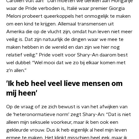
Carolien vult aan: "Dan moeten we denken aan Hongarije
waar de Pride verboden is, Italië waar premier Giorgia
Meloni probeert queerkoppels het onmogelijk te maken
om een kind te krijgen. Allemaal transmensen uit
Amerika die op de vlucht zijn, omdat hun leven niet meer
veilig is. Dat zijn natuurlijk de dingen waar we mee te
maken hebben in de wereld en dan zijn we hier nog
relatief veilig." Pride voelt voor Shary-An daarom best
wel dubbel: “Wel mooi dat we zo bij elkaar komen met
z’n allen.”
'Ik heb heel veel lieve mensen om
mij heen'
Op de vraag of ze zich bewust is van het afwijken van
de ‘heteronormatieve norm’ zegt Shary-An: “Dat is niet
alleen mijn seksuele voorkeur, maar ik ben ook een
gekleurde vrouw. Dus ik heb eigenlijk al heel mijn leven
ermee te maken. Het klinkt misschien heel gek, maar ik