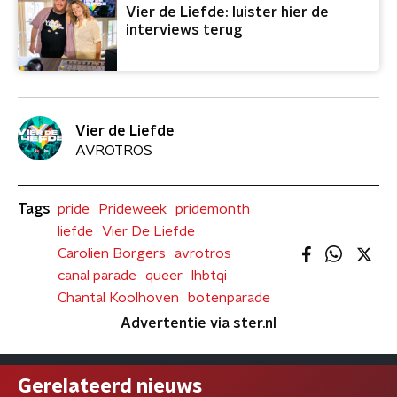
Vier de Liefde: luister hier de
interviews terug
Vier de Liefde
AVROTROS
Tags
pride
Prideweek
pridemonth
liefde
Vier De Liefde
Carolien Borgers
avrotros
canal parade
queer
lhbtqi
Chantal Koolhoven
botenparade
Advertentie via ster.nl
Gerelateerd nieuws