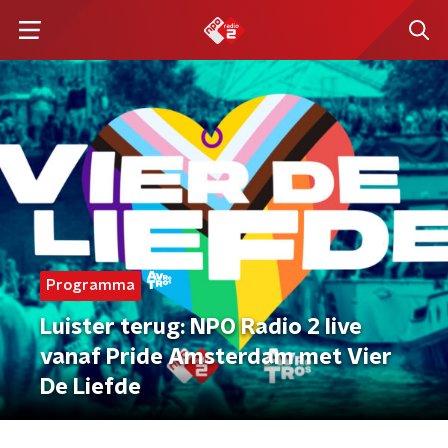
Programma
Luister terug: NPO Radio 2 live
vanaf Pride Amsterdam met Vier
De Liefde