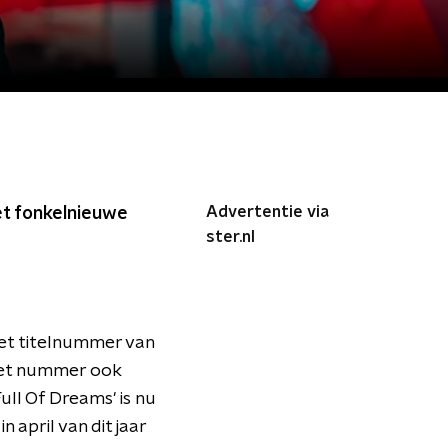
Advertentie via
met fonkelnieuwe
ster.nl
het titelnummer van
 het nummer ook
ll Of Dreams' is nu
n april van dit jaar