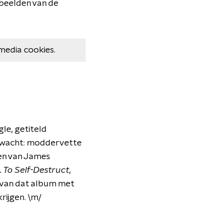
 beelden van de
media cookies.
le, getiteld
erwacht: moddervette
en van James
. To Self-Destruct
,
e van dat album met
rijgen. \m/