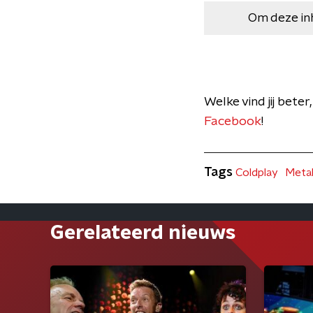
Om deze in
Welke vind jij bete
Facebook
!
Tags
Coldplay
Metal
Gerelateerd nieuws