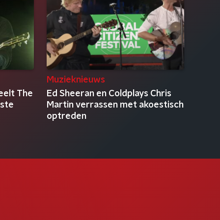
Muzieknieuws
eelt The
Ed Sheeran en Coldplays Chris
rste
Martin verrassen met akoestisch
optreden