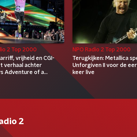
io 2 Top 2000
NPO Radio 2 Top 2000
rriff, vrijheid en CGI-
Terugkijken: Metallica sp
t verhaal achter
Unforgiven II voor de ee
ys Adventure of a
keer live
e
adio 2