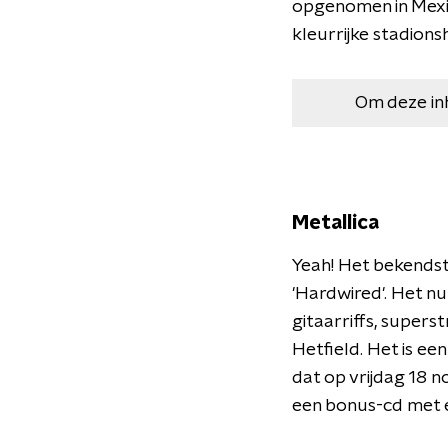
opgenomen in Mexic
kleurrijke stadion
Om deze in
Metallica
Yeah! Het bekendst
'Hardwired'. Het n
gitaarriffs, super
Hetfield. Het is e
dat op vrijdag 18 n
een bonus-cd met ex