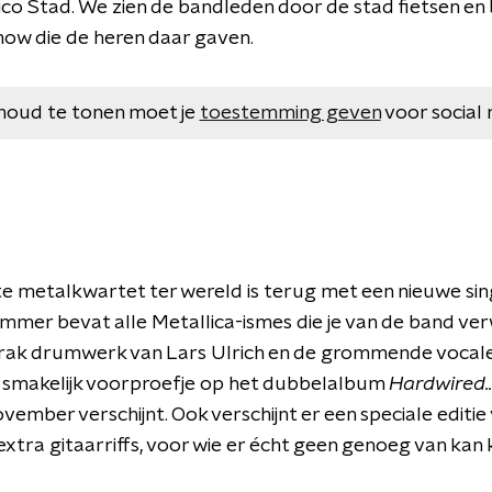
o Stad. We zien de bandleden door de stad fietsen en
show die de heren daar gaven.
houd te tonen moet je
toestemming geven
voor social 
e metalkwartet ter wereld is terug met een nieuwe sing
ummer bevat alle Metallica-ismes die je van de band v
strak drumwerk van Lars Ulrich en de grommende vocal
en smakelijk voorproefje op het dubbelalbum
Hardwired..
ovember verschijnt. Ook verschijnt er een speciale editi
tra gitaarriffs, voor wie er écht geen genoeg van kan k