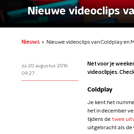
Nieuwe videoclips va
Nieuws
Nieuwe videoclips van Coldplay en M
Net voor je weeken
za 20 augustus 2016
videoclipjes. Check
09:27
Coldplay
Je kent het nummer 
het in december ve
tijdens de
twee uit
uitgebracht als de v