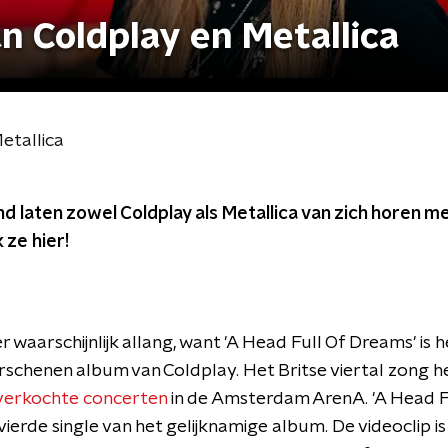
n Coldplay en Metallica
etallica
d laten zowel Coldplay als Metallica van zich horen 
 ze hier!
waarschijnlijk allang, want 'A Head Full Of Dreams' is 
rschenen album van Coldplay. Het Britse viertal zong
verkochte concerten
in de Amsterdam ArenA. 'A Head Fu
ierde single van het gelijknamige album. De videoclip is i