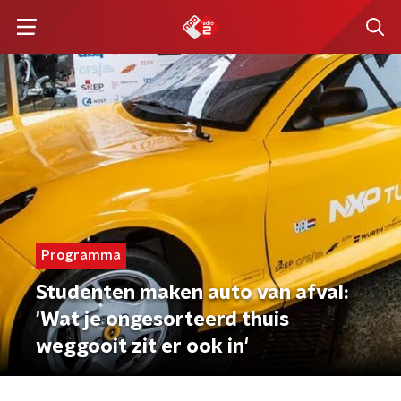
Programma
Studenten maken auto van afval:
'Wat je ongesorteerd thuis
weggooit zit er ook in'