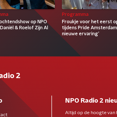
mma
Programma
 ochtendshow op NPO
Froukje voor het eerst o
 Daniël & Roelof Zijn Al
tijdens Pride Amsterdam:
nieuwe ervaring'
adio 2
o
NPO Radio 2 nie
Altijd op de hoogte van 
act