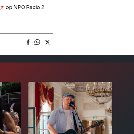
g!
op NPO Radio 2.