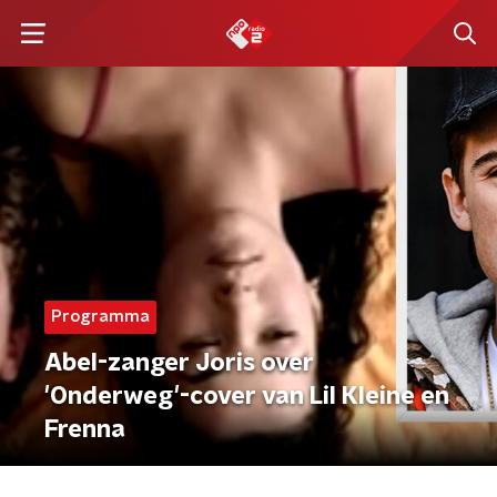
Programma
Abel-zanger Joris over
'Onderweg'-cover van Lil Kleine en
Frenna