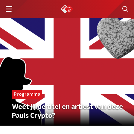
Programma
Weet jij de titel en artiest van deze
Pauls Crypto?