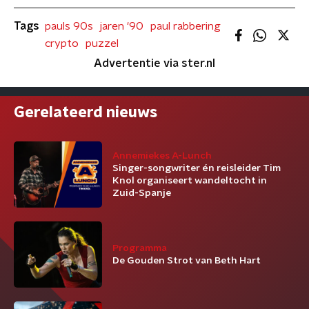
Tags
pauls 90s
jaren '90
paul rabbering
crypto
puzzel
Advertentie via ster.nl
Gerelateerd nieuws
Annemiekes A-Lunch
Singer-songwriter én reisleider Tim
Knol organiseert wandeltocht in
Zuid-Spanje
Programma
De Gouden Strot van Beth Hart