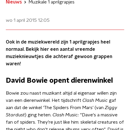
Nieuws
Muzikale 1 aprilgrapjes
wo 1 april 2015
12:05
Ook in de muziekwereld zijn 1 aprilgrapjes heel
normaal. Bekijk hier een aantal vreemde
muzieknieuwtjes die achteraf gewoon grappen
waren!
David Bowie opent dierenwinkel
Bowie zou naast muzikant altijd al eigenaar willen zijn
van een dierenwinkel. Het tijdschrift
Clash Music
gaf
aan dat de winkel 'The Spiders From Mars' (van
Ziggy
Stardust
) ging heten.
Clash Music:
"Dave's a massive
fan of spiders. They're just like him: skeletal creatures of
the night who don't release albums very often". David is