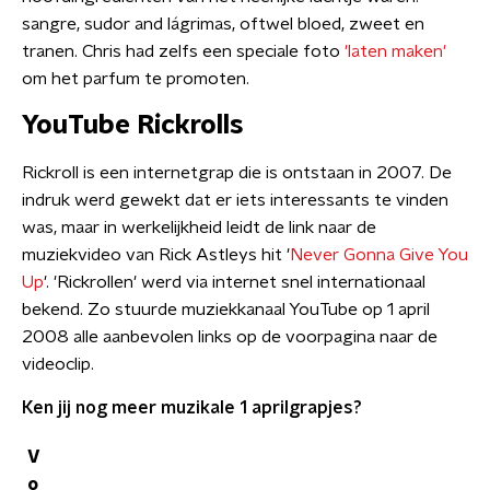
sangre, sudor and lágrimas, oftwel bloed, zweet en
tranen. Chris had zelfs een speciale foto
'laten maken'
om het parfum te promoten.
YouTube Rickrolls
Rickroll is een internetgrap die is ontstaan in 2007. De
indruk werd gewekt dat er iets interessants te vinden
was, maar in werkelijkheid leidt de link naar de
muziekvideo van Rick Astleys hit '
Never Gonna Give You
Up
'. 'Rickrollen' werd via internet snel internationaal
bekend. Zo stuurde muziekkanaal YouTube op 1 april
2008 alle aanbevolen links op de voorpagina naar de
videoclip.
Ken jij nog meer muzikale 1 aprilgrapjes?
V
o