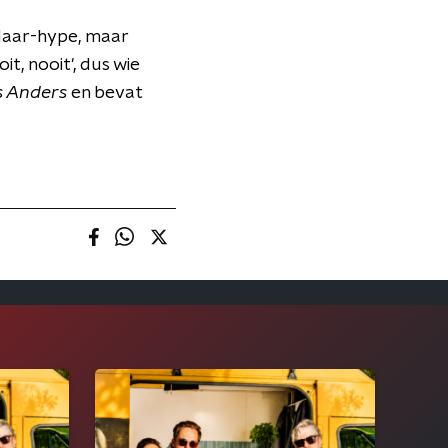
 Maar-hype, maar
it, nooit', dus wie
Is Anders
en bevat