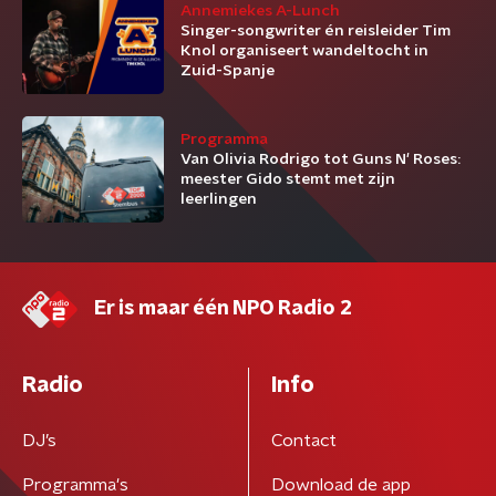
Annemiekes A-Lunch
Singer-songwriter én reisleider Tim
Knol organiseert wandeltocht in
Zuid-Spanje
Programma
Van Olivia Rodrigo tot Guns N' Roses:
meester Gido stemt met zijn
leerlingen
Er is maar één NPO Radio 2
Radio
Info
DJ’s
Contact
Programma's
Download de app