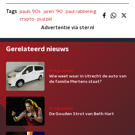
Tags
pauls 90s
jaren '90
paul rabbering
crypto
puzzel
Advertentie via ster.nl
Gerelateerd nieuws
Programma
Wie weet waar in Utrecht de auto van
de familie Mertens staat?
Programma
De Gouden Strot van Beth Hart