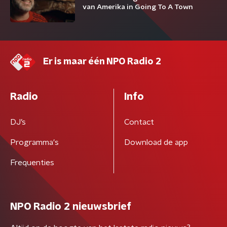
van Amerika in Going To A Town
Er is maar één NPO Radio 2
Radio
Info
DJ’s
Contact
Programma's
Download de app
Frequenties
NPO Radio 2 nieuwsbrief