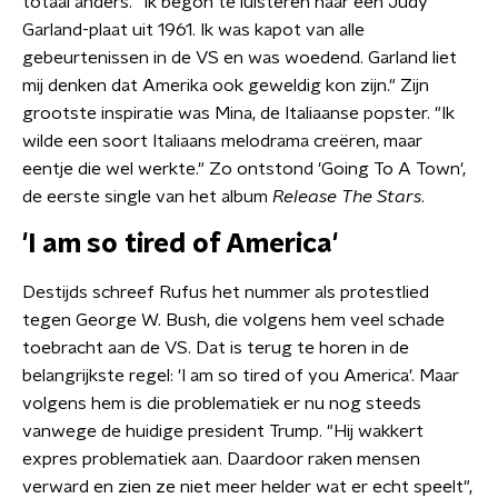
totaal anders. "Ik begon te luisteren naar een Judy
Garland-plaat uit 1961. Ik was kapot van alle
gebeurtenissen in de VS en was woedend. Garland liet
mij denken dat Amerika ook geweldig kon zijn." Zijn
grootste inspiratie was Mina, de Italiaanse popster. "Ik
wilde een soort Italiaans melodrama creëren, maar
eentje die wel werkte." Zo ontstond 'Going To A Town',
de eerste single van het album
Release The Stars
.
'I am so tired of America'
Destijds schreef Rufus het nummer als protestlied
tegen George W. Bush, die volgens hem veel schade
toebracht aan de VS. Dat is terug te horen in de
belangrijkste regel: 'I am so tired of you America'. Maar
volgens hem is die problematiek er nu nog steeds
vanwege de huidige president Trump. "Hij wakkert
expres problematiek aan. Daardoor raken mensen
verward en zien ze niet meer helder wat er echt speelt",