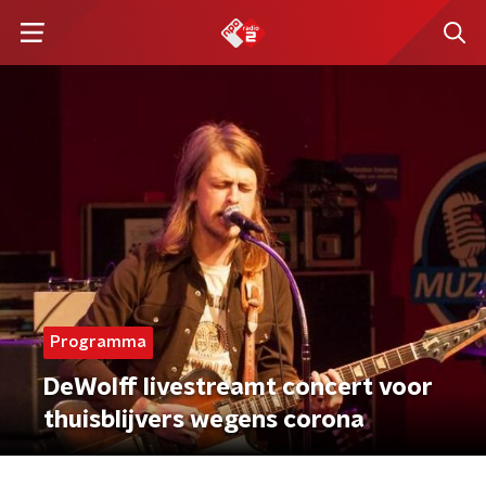
Programma
DeWolff livestreamt concert voor
thuisblijvers wegens corona