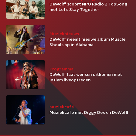
DeWolff scoort NPO Radio 2 TopSong
met Let’s Stay Together
Muzieknieuws
DeWolff neemt nieuwe album Muscle
Shoals op in Alabama
Programma
DeWolff laat wensen uitkomen met
intiem liveoptreden
Muziekcafé
Muziekcafé met Diggy Dex en DeWolff