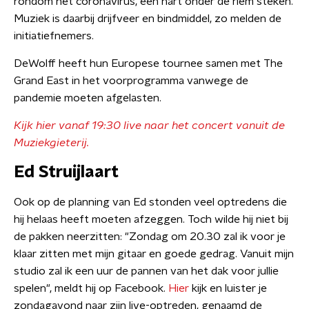
rondom het coronavirus, een hart onder de riem steken.
Muziek is daarbij drijfveer en bindmiddel, zo melden de
initiatiefnemers.
DeWolff heeft hun Europese tournee samen met The
Grand East in het voorprogramma vanwege de
pandemie moeten afgelasten.
Kijk hier vanaf 19:30 live naar het concert vanuit de
Muziekgieterij.
Ed Struijlaart
Ook op de planning van Ed stonden veel optredens die
hij helaas heeft moeten afzeggen. Toch wilde hij niet bij
de pakken neerzitten: "Zondag om 20.30 zal ik voor je
klaar zitten met mijn gitaar en goede gedrag. Vanuit mijn
studio zal ik een uur de pannen van het dak voor jullie
spelen", meldt hij op Facebook.
Hier
kijk en luister je
zondagavond naar zijn live-optreden, genaamd de