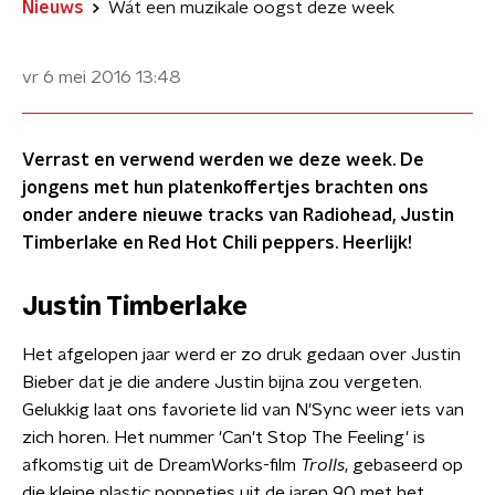
Nieuws
Wát een muzikale oogst deze week
vr 6 mei 2016
13:48
Verrast en verwend werden we deze week. De
jongens met hun platenkoffertjes brachten ons
onder andere nieuwe tracks van Radiohead, Justin
Timberlake en Red Hot Chili peppers. Heerlijk!
Justin Timberlake
Het afgelopen jaar werd er zo druk gedaan over Justin
Bieber dat je die andere Justin bijna zou vergeten.
Gelukkig laat ons favoriete lid van N'Sync weer iets van
zich horen. Het nummer 'Can't Stop The Feeling' is
afkomstig uit de DreamWorks-film
Trolls
, gebaseerd op
die kleine plastic poppetjes uit de jaren 90 met het