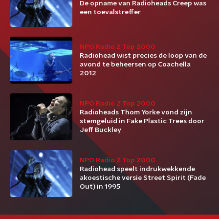
De opname van Radioheads Creep was
een toevalstreffer
NPO Radio 2 Top 2000
Radiohead wist precies de loop van de
avond te beheersen op Coachella
2012
NPO Radio 2 Top 2000
Radioheads Thom Yorke vond zijn
stemgeluid in Fake Plastic Trees door
Jeff Buckley
NPO Radio 2 Top 2000
Radiohead speelt indrukwekkende
akoestische versie Street Spirit (Fade
Out) in 1995