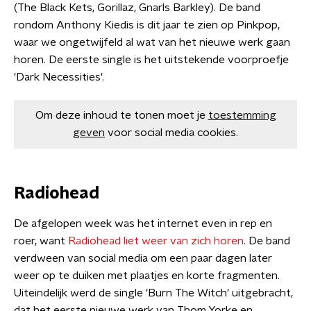
(The Black Kets, Gorillaz, Gnarls Barkley). De band
rondom Anthony Kiedis is dit jaar te zien op Pinkpop,
waar we ongetwijfeld al wat van het nieuwe werk gaan
horen. De eerste single is het uitstekende voorproefje
'Dark Necessities'.
Om deze inhoud te tonen moet je
toestemming
geven
voor social media cookies.
Radiohead
De afgelopen week was het internet even in rep en
roer, want
Radiohead liet weer van zich horen
. De band
verdween van social media om een paar dagen later
weer op te duiken met plaatjes en korte fragmenten.
Uiteindelijk werd de single 'Burn The Witch' uitgebracht,
dat het eerste nieuwe werk van Thom Yorke en