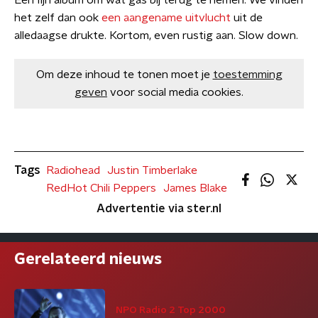
Een fijn album om wat gas bij terug te nemen. We vinden
het zelf dan ook
een aangename uitvlucht
uit de
alledaagse drukte. Kortom, even rustig aan. Slow down.
Om deze inhoud te tonen moet je
toestemming
geven
voor social media cookies.
Tags
Radiohead
Justin Timberlake
RedHot Chili Peppers
James Blake
Advertentie via ster.nl
Gerelateerd nieuws
NPO Radio 2 Top 2000