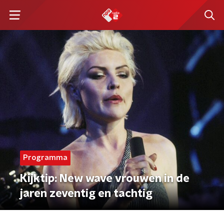
Programma
Kijktip: New wave vrouwen in de
jaren zeventig en tachtig