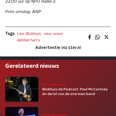
22:00 uur op NPO Radio 2.
Foto omslag: ANP
Tags
Leo Blokhuis
new wave
debbie harry
Advertentie via ster.nl
Gerelateerd nieuws
Muzieknieuws
Blokhuis de Podcast: Paul McCartney
en de lol van de one man band
Muzieknieuws