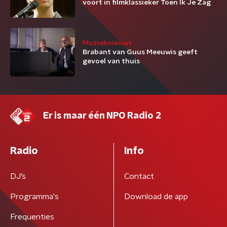
voort in filmklassieker Toen Ik Je Zag
Muzieknieuws
Brabant van Guus Meeuwis geeft
gevoel van thuis
Er is maar één NPO Radio 2
Radio
Info
DJ’s
Contact
Programma's
Download de app
Frequenties