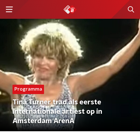
Programma
Tina Turner trad als eerste
internationale artiest op in
Amsterdam ArenA