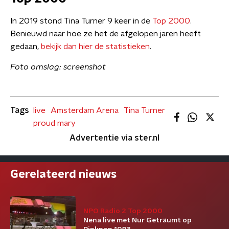
In 2019 stond Tina Turner 9 keer in de
Top 2000
.
Benieuwd naar hoe ze het de afgelopen jaren heeft
gedaan,
bekijk dan hier de statistieken
.
Foto omslag: screenshot
Tags
live
Amsterdam Arena
Tina Turner
proud mary
Advertentie via ster.nl
Gerelateerd nieuws
NPO Radio 2 Top 2000
Nena live met Nur Geträumt op