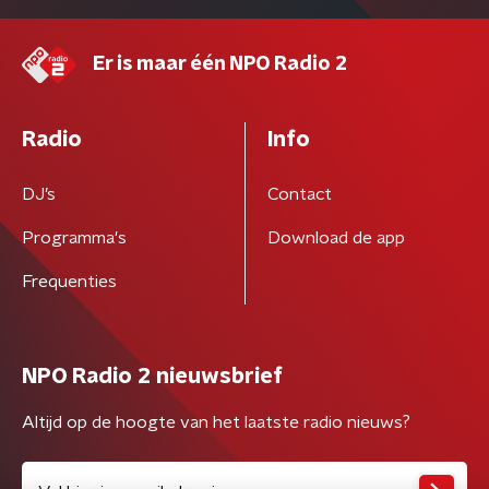
Er is maar één NPO Radio 2
Radio
Info
DJ’s
Contact
Programma's
Download de app
Frequenties
NPO Radio 2 nieuwsbrief
Altijd op de hoogte van het laatste radio nieuws?