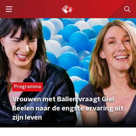
Programma
Vrouwen met Ballen vraagt Giel
Beelen naar de engste ervaring uit
zijn leven