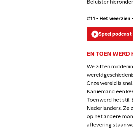
Beluister hieronder
#11 - Het weerzien
Speel podcast
EN TOEN WERD 
We zitten middenin 
wereldgeschiedenis
Onze wereld is snel
Kan iemand een kee
Toen werd het stil.
Nederlanders. Ze zi
op het andere mome
aflevering staan we 