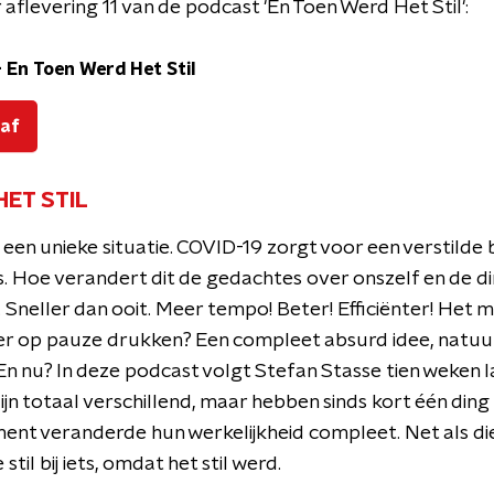
 aflevering 11 van de podcast 'En Toen Werd Het Stil':
-
En Toen Werd Het Stil
 af
HET STIL
een unieke situatie. COVID-19 zorgt voor een verstilde 
. Hoe verandert dit de gedachtes over onszelf en de d
. Sneller dan ooit. Meer tempo! Beter! Efficiënter! Het 
r op pauze drukken? Een compleet absurd idee, natuurl
 En nu? In deze podcast volgt Stefan Stasse tien weken 
jn totaal verschillend, maar hebben sinds kort één din
nt veranderde hun werkelijkheid compleet. Net als die v
stil bij iets, omdat het stil werd.