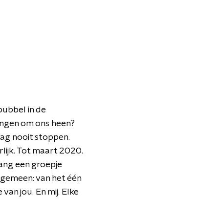
bubbel in de
ingen om ons heen?
mag nooit stoppen.
ijk. Tot maart 2020.
lang een groepje
g gemeen: van het één
an jou. En mij. Elke