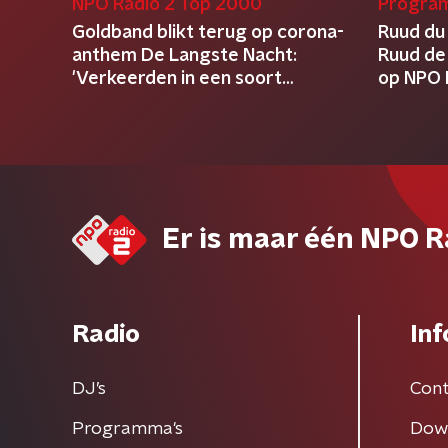
NPO Radio 2 Top 2000
Progra
Goldband blikt terug op corona-
Ruud du 
anthem De Langste Nacht:
Ruud de
'Verkeerden in een soort
op NPO 
droomstaat'
Er is maar één NPO R
Radio
Inf
DJ’s
Cont
Programma's
Dow