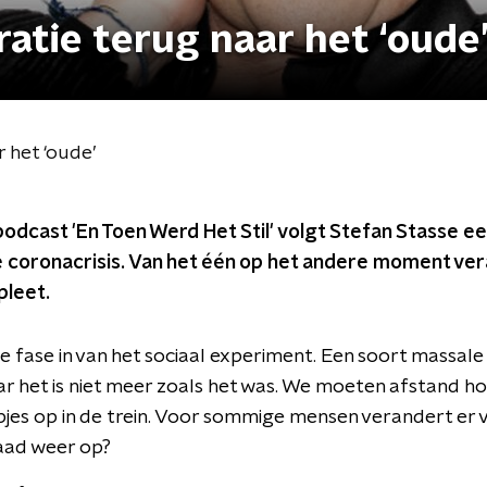
atie terug naar het ‘oude
 het ‘oude’
podcast 'En Toen Werd Het Stil' volgt Stefan Stasse e
e coronacrisis. Van het één op het andere moment ve
pleet.
 fase in van het sociaal experiment. Een soort massale
aar het is niet meer zoals het was. We moeten afstand h
es op in de trein. Voor sommige mensen verandert er v
draad weer op?