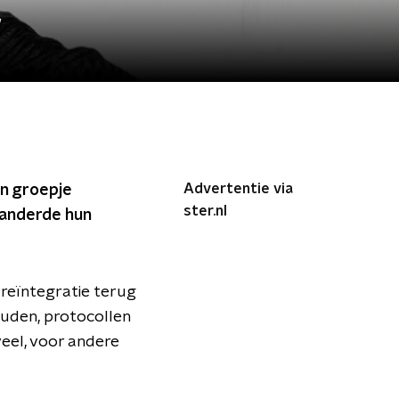
’
Advertentie via
en groepje
ster.nl
randerde hun
 reïntegratie terug
ouden, protocollen
eel, voor andere