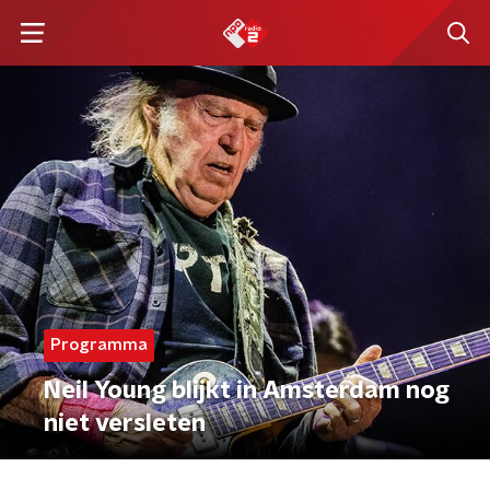
Programma
Neil Young blijkt in Amsterdam nog
niet versleten