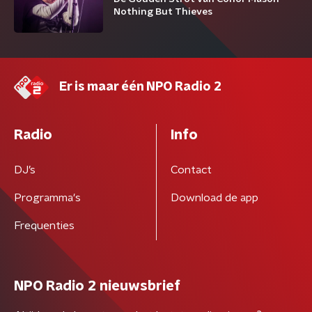
Nothing But Thieves
Er is maar één NPO Radio 2
Radio
Info
DJ’s
Contact
Programma's
Download de app
Frequenties
NPO Radio 2 nieuwsbrief