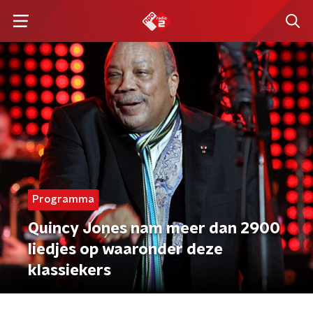
Programma
Quincy Jones nam meer dan 2900
liedjes op waaronder deze
klassiekers