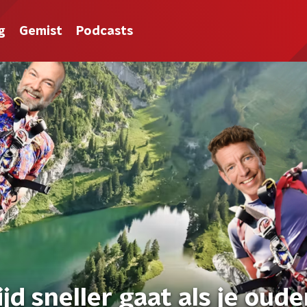
g
Gemist
Podcasts
jd sneller gaat als je oude