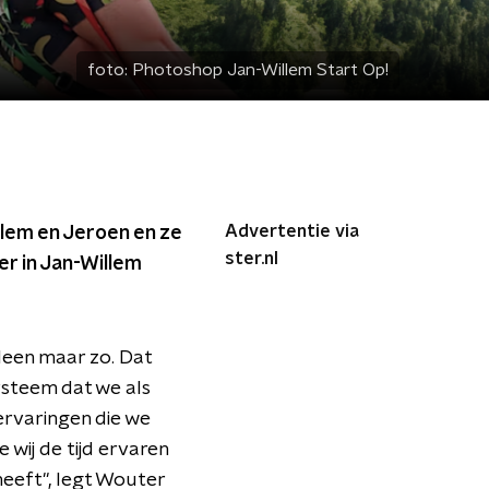
foto:
Photoshop Jan-Willem Start Op!
Advertentie via
illem en Jeroen en ze
ster.nl
er in Jan-Willem
lleen maar zo. Dat
ysteem dat we als
ervaringen die we
wij de tijd ervaren
heeft", legt Wouter