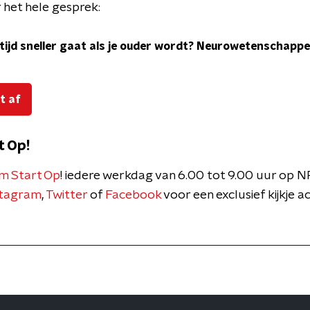
 het hele gesprek:
tijd sneller gaat als je ouder wordt? Neurowetenschappe
t af
t Op!
m Start Op
! iedere werkdag van 6.00 tot 9.00 uur op N
stagram
,
Twitter
of
Facebook
voor een exclusief kijkje 