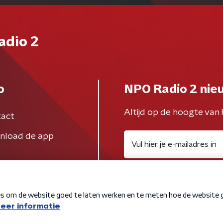
adio 2
o
NPO Radio 2 nie
Altijd op de hoogte van 
act
nload de app