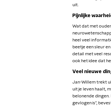
uit.
Pijnlijke waarhe
Wat dat met ouder w
neurowetenschapper
heel veel informati
beetje een sleur e
detail met veel re
ook het idee dat het
Veel nieuwe di
Jan-Willem trekt ui
uit je leven haalt,
belonende dingen. 
gevlogen is", beves