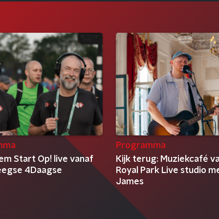
mma
Programma
em Start Op! live vanaf
Kijk terug: Muziekcafé v
eegse 4Daagse
Royal Park Live studio m
James