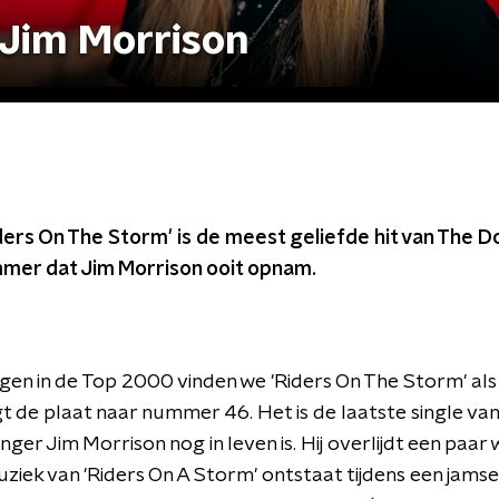
Jim Morrison
ders On The Storm' is de meest geliefde hit van The D
mer dat Jim Morrison ooit opnam.
ngen in de Top 2000 vinden we 'Riders On The Storm' als
jgt de plaat naar nummer 46. Het is de laatste single va
anger Jim Morrison nog in leven is. Hij overlijdt een paar w
muziek van 'Riders On A Storm' ontstaat tijdens een jams