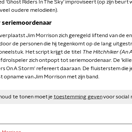
d 'Ghost Riders In The Sky' improviseert (op zijn beurt
veel oudere melodieën).
r seriemoordenaar
en verplaatst Jim Morrison zich geregeld liftend van de 
 door de personen die hij tegenkomt op de lang uitgestr
neelstuk. Het script krijgt de titel
The Hitchhiker (An 
drolspeler zich ontpopt tot seriemoordenaar. De 'killer
rs On A Storm' refereert daaraan. De fluisterstem die je
st opname van Jim Morrison met zijn band.
houd te tonen moet je
toestemming geven
voor social 