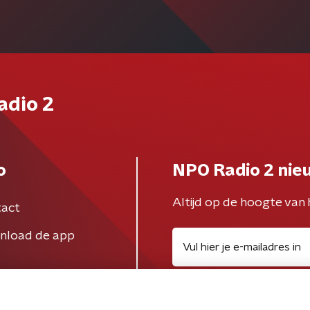
adio 2
o
NPO Radio 2 nie
Altijd op de hoogte van 
act
nload de app