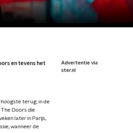
Advertentie via
oors en tevens het
ster.nl
 hoogste terug; in de
n The Doors die
eken later in Parijs,
essie, wanneer de