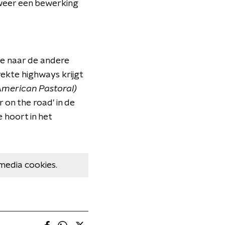
 weer een bewerking
ene naar de andere
ekte highways krijgt
American Pastoral)
 on the road' in de
 hoort in het
media cookies.