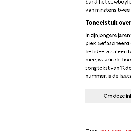
band het cowboylie
van minstens twee 
Toneelstuk ove
In zijn jongere jar
plek. Gefascineerd
het idee voor een to
mee, waarin de hoof
songtekst van 'Ride
nummer, is de laat
Om deze in