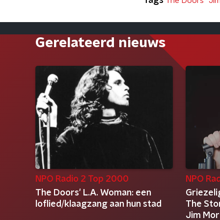
Tags
The Doors
Ji
Gerelateerd nieuws
NPO Radio 2 Top 2000
NPO Rad
The Doors' L.A. Woman: een
Griezeli
loflied/klaagzang aan hun stad
The Stor
Jim Mor