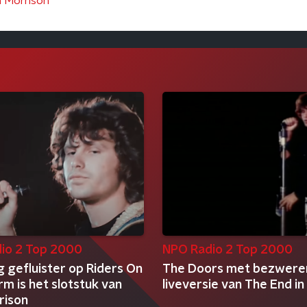
m Morrison
io 2 Top 2000
NPO Radio 2 Top 2000
g gefluister op Riders On
The Doors met bezwere
m is het slotstuk van
liveversie van The End i
rison