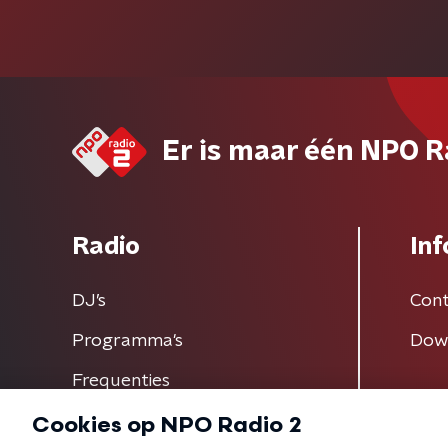
Er is maar één NPO R
Radio
Inf
DJ’s
Cont
Programma's
Dow
Frequenties