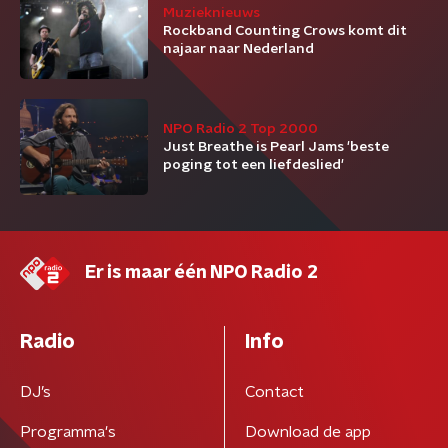
Muzieknieuws
Rockband Counting Crows komt dit
najaar naar Nederland
NPO Radio 2 Top 2000
Just Breathe is Pearl Jams 'beste
poging tot een liefdeslied'
Er is maar één NPO Radio 2
Radio
Info
DJ’s
Contact
Programma's
Download de app