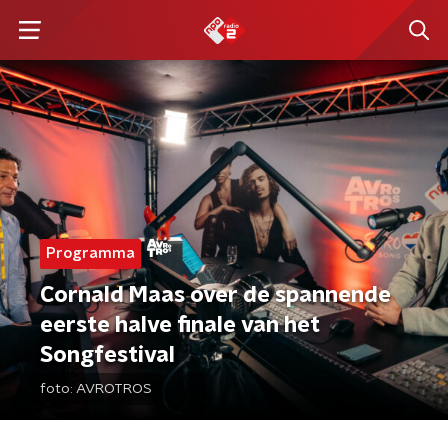
Programma
Cornald Maas over de spannende
eerste halve finale van het
Songfestival
foto:
AVROTROS