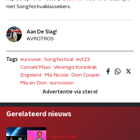
met Songfestivalklassiekers.
Aan De Slag!
AVROTROS
Tags
eurovisie
Songfestival
esf23
Cornald Maas
Verenigd Koninkrijk
Engeland
Mia Nicolai
Dion Cooper
Mia en Dion
eurovision
Advertentie via ster.nl
Gerelateerd nieuws
Aan de Slag!