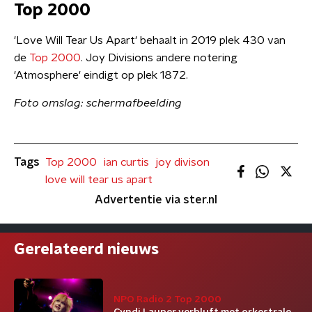
Top 2000
'Love Will Tear Us Apart' behaalt in 2019 plek 430 van
de
Top 2000
. Joy Divisions andere notering
'Atmosphere' eindigt op plek 1872.
Foto omslag: schermafbeelding
Tags
Top 2000
ian curtis
joy divison
love will tear us apart
Advertentie via ster.nl
Gerelateerd nieuws
NPO Radio 2 Top 2000