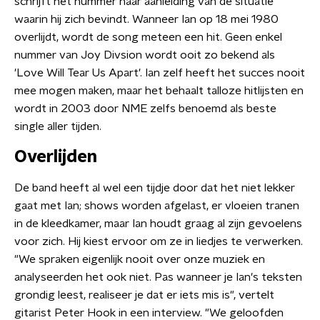
schrijft het nummer naar aanleiding van de situatie
waarin hij zich bevindt. Wanneer Ian op 18 mei 1980
overlijdt, wordt de song meteen een hit. Geen enkel
nummer van Joy Divsion wordt ooit zo bekend als
'Love Will Tear Us Apart'. Ian zelf heeft het succes nooit
mee mogen maken, maar het behaalt talloze hitlijsten en
wordt in 2003 door NME zelfs benoemd als beste
single aller tijden.
Overlijden
De band heeft al wel een tijdje door dat het niet lekker
gaat met Ian; shows worden afgelast, er vloeien tranen
in de kleedkamer, maar Ian houdt graag al zijn gevoelens
voor zich. Hij kiest ervoor om ze in liedjes te verwerken.
"We spraken eigenlijk nooit over onze muziek en
analyseerden het ook niet. Pas wanneer je Ian's teksten
grondig leest, realiseer je dat er iets mis is", vertelt
gitarist Peter Hook in een interview. "We geloofden