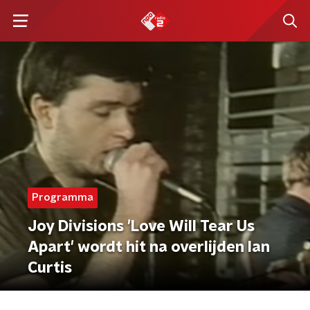
Programma
Joy Divisions 'Love Will Tear Us
Apart' wordt hit na overlijden Ian
Curtis