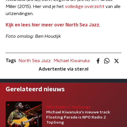
Miller (2015). Hier vind je het
volledige overzicht
van alle
uitzendingen.
Kijk en lees hier meer over North Sea Jazz.
Foto omslag: Ben Houdijk
Tags
North Sea Jazz
Michael Kiwanuka
Advertentie via ster.nl
Gerelateerd nieuws
NPO Radio 2 TopSongs
Michael Kiwanuka's nieuwe track
Floating Parade is NPO Radio 2
TopSong