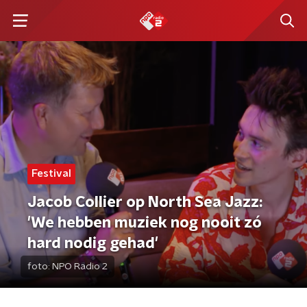
Festival
Jacob Collier op North Sea Jazz:
'We hebben muziek nog nooit zó
hard nodig gehad'
foto:
NPO Radio 2