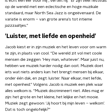
is echt een eer voor mij", vertelt hij. “Er zijn veel festivals
op de wereld met een eclectische en hoge muzikale
standaard, maar North Sea Jazz is ongeëvenaard. De
variatie is enorm – van grote arena's tot intieme
jazzzaaltjes.”
'Luister, met liefde en openheid'
Jacob kiest er in zijn muziek en het leven voor om warm
te zijn, in plaats van cool. “De wereld zit vol met coole
mensen die zeggen: ‘Hey man, whatever’. Maar juist nu,
hebben we muziek harder nodig dan ooit. Muziek doet
iets wat niets anders kan: het brengt mensen bij elkaar,
onder één dak, en zegt: luister. Naar elkaar, met liefde,
met openheid.” Volgens Jacob is muziek een plek waar
alles welkom is. “Muziek discrimineert niet. Alles mag er
zijn: het grote en het kleine, het lelijke en het mooie.
Muziek zegt gewoon: ‘Jij hoort bij mijn leven – welkom’.
Dat is toch ongelofelijk?”