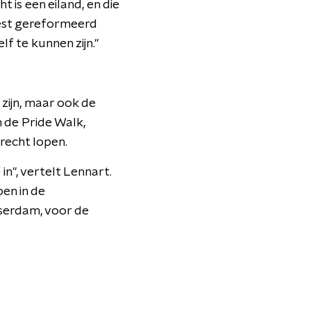
 is een eiland, en die
best gereformeerd
lf te kunnen zijn."
 zijn, maar ook de
n de Pride Walk,
recht lopen.
in", vertelt Lennart.
en in de
sserdam, voor de