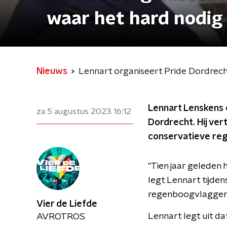
waar het hard nodig 
Nieuws
Lennart organiseert Pride Dordrecht:
Lennart Lenskens o
za 5 augustus 2023
16:12
Dordrecht. Hij vert
conservatieve reg
"Tien jaar geleden 
legt Lennart tijden
regenboogvlaggen h
Vier de Liefde
Lennart legt uit da
AVROTROS