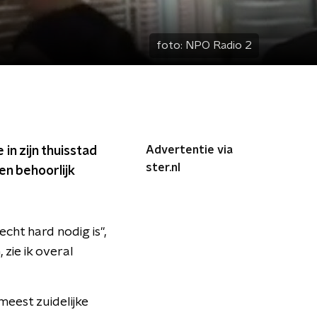
foto:
NPO Radio 2
Advertentie via
in zijn thuisstad
ster.nl
een behoorlijk
cht hard nodig is",
 zie ik overal
meest zuidelijke