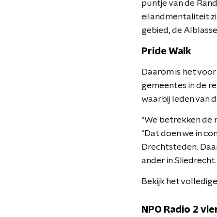
puntje van de Rands
eilandmentaliteit 
gebied, de Alblasser
Pride Walk
Daarom is het voor 
gemeentes in de reg
waarbij leden van
"We betrekken de re
"Dat doen we in co
Drechtsteden. Daar
ander in Sliedrecht
Bekijk het volledi
NPO Radio 2 vier