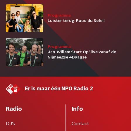
Programma
Luister terug: Ruud du Soleil
Programma
Jan-Willem Start Op! live vanaf de
Nijmeegse 4Daagse
Er is maar één NPO Radio 2
Radio
Info
DJ’s
Contact