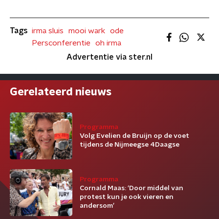
Tags
irma sluis
mooi wark
ode
Persconferentie
oh irma
Advertentie via ster.nl
Gerelateerd nieuws
Programma
Volg Evelien de Bruijn op de voet
tijdens de Nijmeegse 4Daagse
Programma
Cornald Maas: ‘Door middel van
protest kun je ook vieren en
andersom’