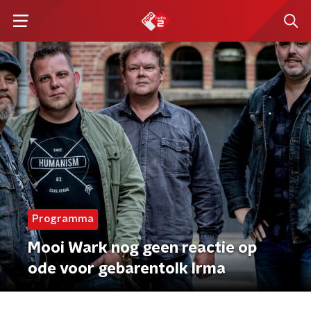
Programma
Mooi Wark nog geen reactie op
ode voor gebarentolk Irma