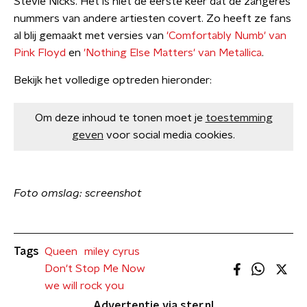
Stevie Nicks. Het is niet de eerste keer dat de zangeres
nummers van andere artiesten covert. Zo heeft ze fans
al blij gemaakt met versies van
'Comfortably Numb' van
Pink Floyd
en
'Nothing Else Matters' van Metallica
.
Bekijk het volledige optreden hieronder:
Om deze inhoud te tonen moet je
toestemming
geven
voor social media cookies.
Foto omslag: screenshot
Tags
Queen
miley cyrus
Don't Stop Me Now
we will rock you
Advertentie via ster.nl