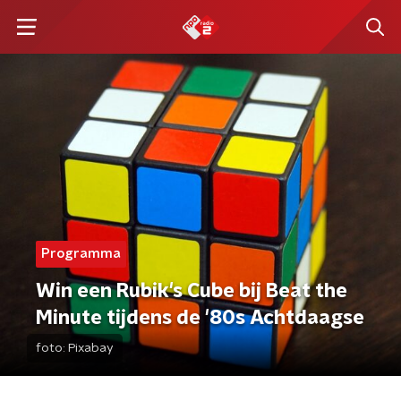
Programma
Win een Rubik's Cube bij Beat the
Minute tijdens de '80s Achtdaagse
foto:
Pixabay