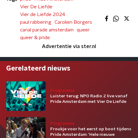
Vier De Liefde
Vier de Liefde 2024
paul rabbering
Carolien Borgers
canal parade amsterdam
queer
queer & pride
Advertentie via ster.nl
Gerelateerd nieuws
Programma
Luister terug: NPO Radio 2 live vanaf
Pride Amsterdam met Vier De Liefde
Programma
Froukje voor het eerst op boot tijdens
Pride Amsterdam: 'Hele nieuwe