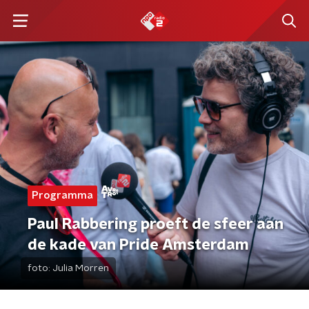
Programma
Paul Rabbering proeft de sfeer aan
de kade van Pride Amsterdam
foto:
Julia Morren